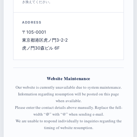
き換えてください。
ADDRESS
〒105-0001
東京都港区虎ノ門3-2-2
虎ノ門30森ビル 6F
Website Maintenance
Our website is currently unavailable due to system maintenance.
Information regarding resumption will be posted on this page
when available.
Please enter the contact details above manually. Replace the full-
width “＠” with “@” when sending e-mail.
We are unable to respond individually to inquiries regarding the
timing of website resumption.