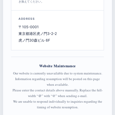
き換えてください。
ADDRESS
〒105-0001
東京都港区虎ノ門3-2-2
虎ノ門30森ビル 6F
Website Maintenance
Our website is currently unavailable due to system maintenance.
Information regarding resumption will be posted on this page
when available.
Please enter the contact details above manually. Replace the full-
width “＠” with “@” when sending e-mail.
We are unable to respond individually to inquiries regarding the
timing of website resumption.