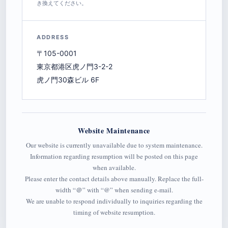
き換えてください。
ADDRESS
〒105-0001
東京都港区虎ノ門3-2-2
虎ノ門30森ビル 6F
Website Maintenance
Our website is currently unavailable due to system maintenance.
Information regarding resumption will be posted on this page
when available.
Please enter the contact details above manually. Replace the full-
width “＠” with “@” when sending e-mail.
We are unable to respond individually to inquiries regarding the
timing of website resumption.