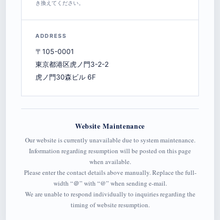
き換えてください。
ADDRESS
〒105-0001
東京都港区虎ノ門3-2-2
虎ノ門30森ビル 6F
Website Maintenance
Our website is currently unavailable due to system maintenance.
Information regarding resumption will be posted on this page
when available.
Please enter the contact details above manually. Replace the full-
width “＠” with “@” when sending e-mail.
We are unable to respond individually to inquiries regarding the
timing of website resumption.