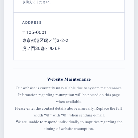
き換えてください。
ADDRESS
〒105-0001
東京都港区虎ノ門3-2-2
虎ノ門30森ビル 6F
Website Maintenance
Our website is currently unavailable due to system maintenance.
Information regarding resumption will be posted on this page
when available.
Please enter the contact details above manually. Replace the full-
width “＠” with “@” when sending e-mail.
We are unable to respond individually to inquiries regarding the
timing of website resumption.