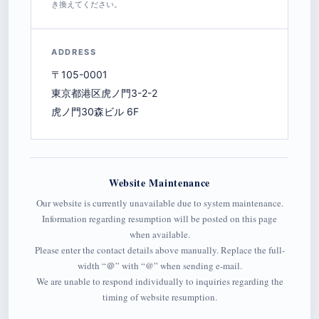
き換えてください。
ADDRESS
〒105-0001
東京都港区虎ノ門3-2-2
虎ノ門30森ビル 6F
Website Maintenance
Our website is currently unavailable due to system maintenance.
Information regarding resumption will be posted on this page
when available.
Please enter the contact details above manually. Replace the full-
width “＠” with “@” when sending e-mail.
We are unable to respond individually to inquiries regarding the
timing of website resumption.