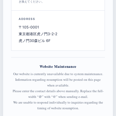
き換えてください。
ADDRESS
〒105-0001
東京都港区虎ノ門3-2-2
虎ノ門30森ビル 6F
Website Maintenance
Our website is currently unavailable due to system maintenance.
Information regarding resumption will be posted on this page
when available.
Please enter the contact details above manually. Replace the full-
width “＠” with “@” when sending e-mail.
We are unable to respond individually to inquiries regarding the
timing of website resumption.