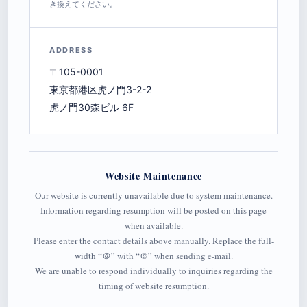
き換えてください。
ADDRESS
〒105-0001
東京都港区虎ノ門3-2-2
虎ノ門30森ビル 6F
Website Maintenance
Our website is currently unavailable due to system maintenance.
Information regarding resumption will be posted on this page
when available.
Please enter the contact details above manually. Replace the full-
width “＠” with “@” when sending e-mail.
We are unable to respond individually to inquiries regarding the
timing of website resumption.