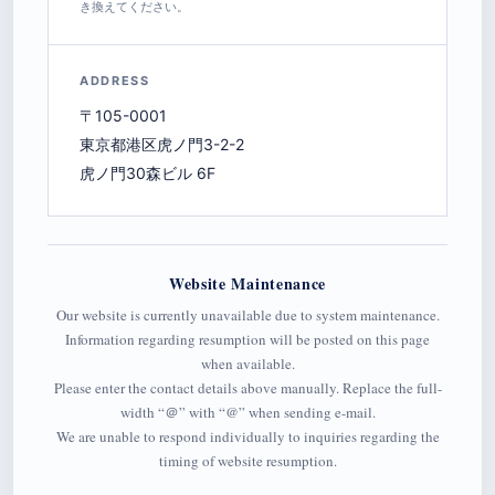
き換えてください。
ADDRESS
〒105-0001
東京都港区虎ノ門3-2-2
虎ノ門30森ビル 6F
Website Maintenance
Our website is currently unavailable due to system maintenance.
Information regarding resumption will be posted on this page
when available.
Please enter the contact details above manually. Replace the full-
width “＠” with “@” when sending e-mail.
We are unable to respond individually to inquiries regarding the
timing of website resumption.