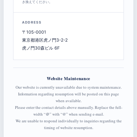
き換えてください。
ADDRESS
〒105-0001
東京都港区虎ノ門3-2-2
虎ノ門30森ビル 6F
Website Maintenance
Our website is currently unavailable due to system maintenance.
Information regarding resumption will be posted on this page
when available.
Please enter the contact details above manually. Replace the full-
width “＠” with “@” when sending e-mail.
We are unable to respond individually to inquiries regarding the
timing of website resumption.