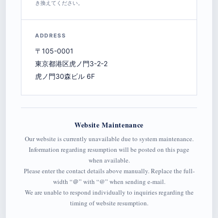
き換えてください。
ADDRESS
〒105-0001
東京都港区虎ノ門3-2-2
虎ノ門30森ビル 6F
Website Maintenance
Our website is currently unavailable due to system maintenance.
Information regarding resumption will be posted on this page
when available.
Please enter the contact details above manually. Replace the full-
width “＠” with “@” when sending e-mail.
We are unable to respond individually to inquiries regarding the
timing of website resumption.