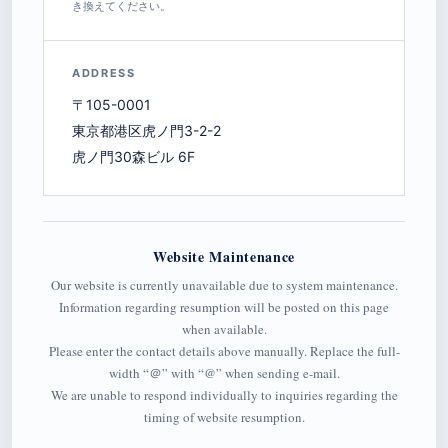
き換えてください。
ADDRESS
〒105-0001
東京都港区虎ノ門3-2-2
虎ノ門30森ビル 6F
Website Maintenance
Our website is currently unavailable due to system maintenance.
Information regarding resumption will be posted on this page
when available.
Please enter the contact details above manually. Replace the full-
width “＠” with “@” when sending e-mail.
We are unable to respond individually to inquiries regarding the
timing of website resumption.