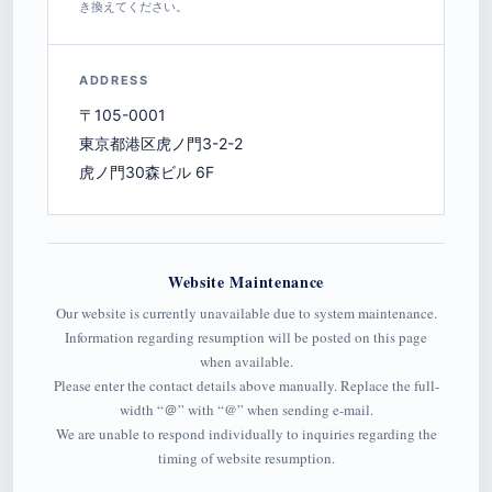
き換えてください。
ADDRESS
〒105-0001
東京都港区虎ノ門3-2-2
虎ノ門30森ビル 6F
Website Maintenance
Our website is currently unavailable due to system maintenance.
Information regarding resumption will be posted on this page
when available.
Please enter the contact details above manually. Replace the full-
width “＠” with “@” when sending e-mail.
We are unable to respond individually to inquiries regarding the
timing of website resumption.