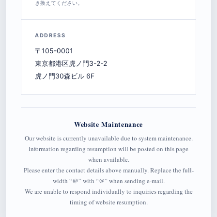
き換えてください。
ADDRESS
〒105-0001
東京都港区虎ノ門3-2-2
虎ノ門30森ビル 6F
Website Maintenance
Our website is currently unavailable due to system maintenance.
Information regarding resumption will be posted on this page
when available.
Please enter the contact details above manually. Replace the full-
width “＠” with “@” when sending e-mail.
We are unable to respond individually to inquiries regarding the
timing of website resumption.