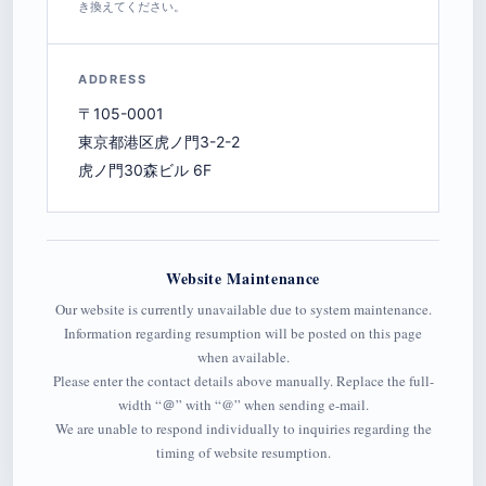
き換えてください。
ADDRESS
〒105-0001
東京都港区虎ノ門3-2-2
虎ノ門30森ビル 6F
Website Maintenance
Our website is currently unavailable due to system maintenance.
Information regarding resumption will be posted on this page
when available.
Please enter the contact details above manually. Replace the full-
width “＠” with “@” when sending e-mail.
We are unable to respond individually to inquiries regarding the
timing of website resumption.