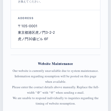
き換えてください。
ADDRESS
〒105-0001
東京都港区虎ノ門3-2-2
虎ノ門30森ビル 6F
Website Maintenance
Our website is currently unavailable due to system maintenance.
Information regarding resumption will be posted on this page
when available.
Please enter the contact details above manually. Replace the full-
width “＠” with “@” when sending e-mail.
We are unable to respond individually to inquiries regarding the
timing of website resumption.