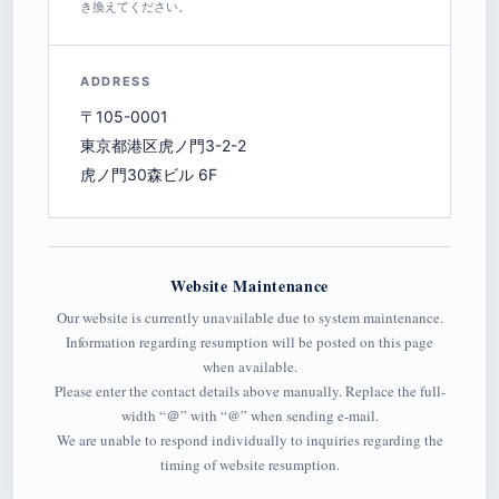
き換えてください。
ADDRESS
〒105-0001
東京都港区虎ノ門3-2-2
虎ノ門30森ビル 6F
Website Maintenance
Our website is currently unavailable due to system maintenance.
Information regarding resumption will be posted on this page
when available.
Please enter the contact details above manually. Replace the full-
width “＠” with “@” when sending e-mail.
We are unable to respond individually to inquiries regarding the
timing of website resumption.