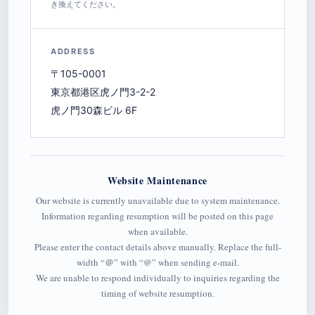
き換えてください。
ADDRESS
〒105-0001
東京都港区虎ノ門3-2-2
虎ノ門30森ビル 6F
Website Maintenance
Our website is currently unavailable due to system maintenance.
Information regarding resumption will be posted on this page
when available.
Please enter the contact details above manually. Replace the full-
width “＠” with “@” when sending e-mail.
We are unable to respond individually to inquiries regarding the
timing of website resumption.