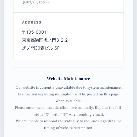
き換えてください。
ADDRESS
〒105-0001
東京都港区虎ノ門3-2-2
虎ノ門30森ビル 6F
Website Maintenance
Our website is currently unavailable due to system maintenance.
Information regarding resumption will be posted on this page
when available.
Please enter the contact details above manually. Replace the full-
width “＠” with “@” when sending e-mail.
We are unable to respond individually to inquiries regarding the
timing of website resumption.