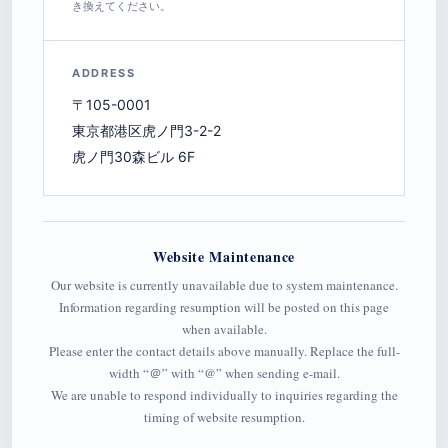
き換えてください。
ADDRESS
〒105-0001
東京都港区虎ノ門3-2-2
虎ノ門30森ビル 6F
Website Maintenance
Our website is currently unavailable due to system maintenance.
Information regarding resumption will be posted on this page
when available.
Please enter the contact details above manually. Replace the full-
width “＠” with “@” when sending e-mail.
We are unable to respond individually to inquiries regarding the
timing of website resumption.