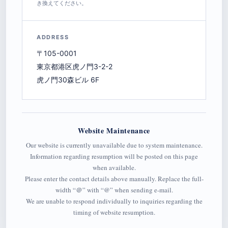
き換えてください。
ADDRESS
〒105-0001
東京都港区虎ノ門3-2-2
虎ノ門30森ビル 6F
Website Maintenance
Our website is currently unavailable due to system maintenance.
Information regarding resumption will be posted on this page
when available.
Please enter the contact details above manually. Replace the full-
width “＠” with “@” when sending e-mail.
We are unable to respond individually to inquiries regarding the
timing of website resumption.