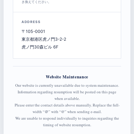
き換えてください。
ADDRESS
〒105-0001
東京都港区虎ノ門3-2-2
虎ノ門30森ビル 6F
Website Maintenance
Our website is currently unavailable due to system maintenance.
Information regarding resumption will be posted on this page
when available.
Please enter the contact details above manually. Replace the full-
width “＠” with “@” when sending e-mail.
We are unable to respond individually to inquiries regarding the
timing of website resumption.