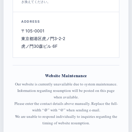
き換えてください。
ADDRESS
〒105-0001
東京都港区虎ノ門3-2-2
虎ノ門30森ビル 6F
Website Maintenance
Our website is currently unavailable due to system maintenance.
Information regarding resumption will be posted on this page
when available.
Please enter the contact details above manually. Replace the full-
width “＠” with “@” when sending e-mail.
We are unable to respond individually to inquiries regarding the
timing of website resumption.