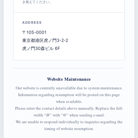
き換えてください。
ADDRESS
〒105-0001
東京都港区虎ノ門3-2-2
虎ノ門30森ビル 6F
Website Maintenance
Our website is currently unavailable due to system maintenance.
Information regarding resumption will be posted on this page
when available.
Please enter the contact details above manually. Replace the full-
width “＠” with “@” when sending e-mail.
We are unable to respond individually to inquiries regarding the
timing of website resumption.