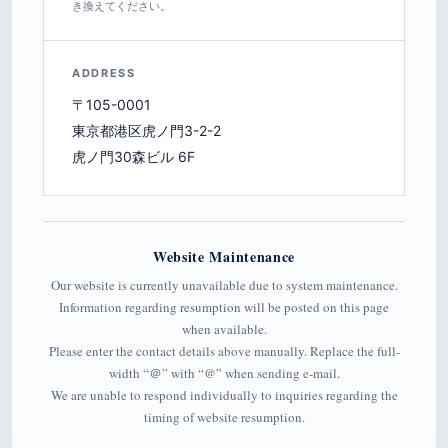
き換えてください。
ADDRESS
〒105-0001
東京都港区虎ノ門3-2-2
虎ノ門30森ビル 6F
Website Maintenance
Our website is currently unavailable due to system maintenance.
Information regarding resumption will be posted on this page
when available.
Please enter the contact details above manually. Replace the full-
width “＠” with “@” when sending e-mail.
We are unable to respond individually to inquiries regarding the
timing of website resumption.