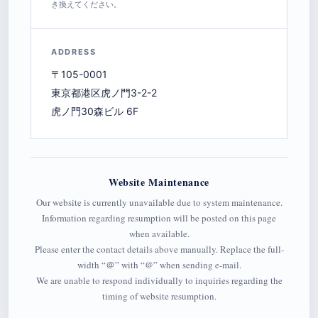
き換えてください。
ADDRESS
〒105-0001
東京都港区虎ノ門3-2-2
虎ノ門30森ビル 6F
Website Maintenance
Our website is currently unavailable due to system maintenance.
Information regarding resumption will be posted on this page
when available.
Please enter the contact details above manually. Replace the full-
width “＠” with “@” when sending e-mail.
We are unable to respond individually to inquiries regarding the
timing of website resumption.