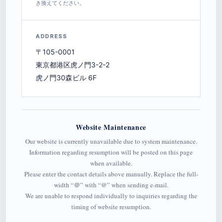
き換えてください。
ADDRESS
〒105-0001
東京都港区虎ノ門3-2-2
虎ノ門30森ビル 6F
Website Maintenance
Our website is currently unavailable due to system maintenance.
Information regarding resumption will be posted on this page
when available.
Please enter the contact details above manually. Replace the full-
width “＠” with “@” when sending e-mail.
We are unable to respond individually to inquiries regarding the
timing of website resumption.