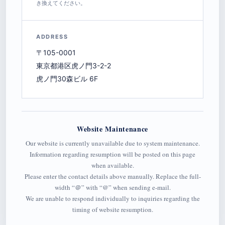
き換えてください。
ADDRESS
〒105-0001
東京都港区虎ノ門3-2-2
虎ノ門30森ビル 6F
Website Maintenance
Our website is currently unavailable due to system maintenance.
Information regarding resumption will be posted on this page
when available.
Please enter the contact details above manually. Replace the full-
width “＠” with “@” when sending e-mail.
We are unable to respond individually to inquiries regarding the
timing of website resumption.