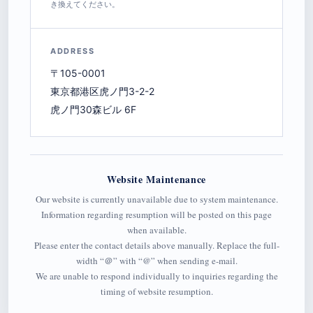
き換えてください。
ADDRESS
〒105-0001
東京都港区虎ノ門3-2-2
虎ノ門30森ビル 6F
Website Maintenance
Our website is currently unavailable due to system maintenance.
Information regarding resumption will be posted on this page
when available.
Please enter the contact details above manually. Replace the full-
width “＠” with “@” when sending e-mail.
We are unable to respond individually to inquiries regarding the
timing of website resumption.