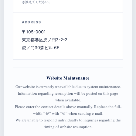
き換えてください。
ADDRESS
〒105-0001
東京都港区虎ノ門3-2-2
虎ノ門30森ビル 6F
Website Maintenance
Our website is currently unavailable due to system maintenance.
Information regarding resumption will be posted on this page
when available.
Please enter the contact details above manually. Replace the full-
width “＠” with “@” when sending e-mail.
We are unable to respond individually to inquiries regarding the
timing of website resumption.