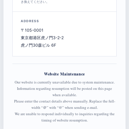
き換えてください。
ADDRESS
〒105-0001
東京都港区虎ノ門3-2-2
虎ノ門30森ビル 6F
Website Maintenance
Our website is currently unavailable due to system maintenance.
Information regarding resumption will be posted on this page
when available.
Please enter the contact details above manually. Replace the full-
width “＠” with “@” when sending e-mail.
We are unable to respond individually to inquiries regarding the
timing of website resumption.